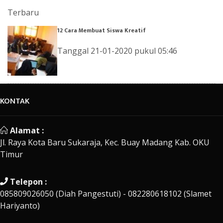
Terbaru
12 Cara Membuat Siswa Kreatif
Tanggal 21-01-2020 pukul 05:46
KONTAK
Alamat :
Jl. Raya Kota Baru Sukaraja, Kec. Buay Madang Kab. OKU
Timur
Telepon :
085809026050 (Diah Pangestuti) - 082280618102 (Slamet
Hariyanto)