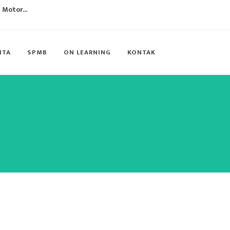
Motor...
k...
 Ditpsmk Kemendikbud RI...
ITA
SPMB
ON LEARNING
KONTAK
mbaca...
ent Assessment atau PISA 201...