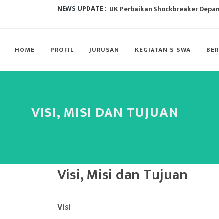
UK Perbaikan Shockbreaker Depan 
NEWS UPDATE :
UK Penyambungan kabel Fiber Opti
Bantuan CNC Milling Machine dari
HOME
PROFIL
JURUSAN
KEGIATAN SISWA
BER
12 Cara Membuat Siswa Kreatif...
Ada Rahasia di Balik Kebiasaan Me
VISI, MISI DAN TUJUAN
Menerapkan Disiplin di Sekolah...
Programme for International Stud
UK Pengelasan...
Visi, Misi dan Tujuan
Visi