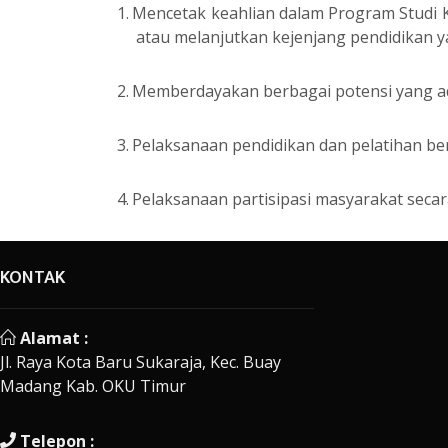
1.
Mencetak keahlian dalam Program Studi 
atau melanjutkan kejenjang pendidikan ya
2.
Memberdayakan berbagai potensi yang ada
3.
Pelaksanaan pendidikan dan pelatihan ber
4.
Pelaksanaan partisipasi masyarakat secar
KONTAK
Alamat :
Jl. Raya Kota Baru Sukaraja, Kec. Buay
Madang Kab. OKU Timur
Telepon :